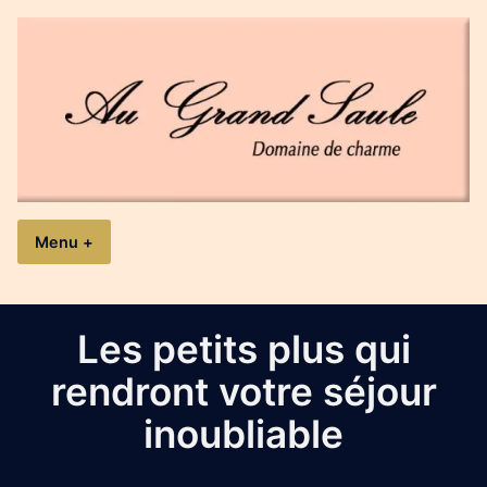
Accéder
au
contenu
Au Grand Saule
Domaine de charme
Menu
+
expanded
collapsed
Les petits plus qui
rendront votre séjour
inoubliable