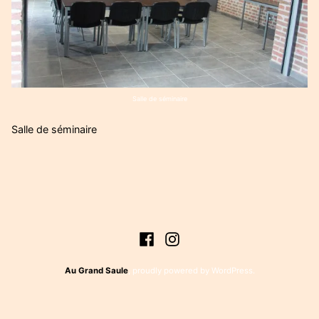
Salle de séminaire
Salle de séminaire
Navigation
de
Facebook
Instagram
l’article
Au Grand Saule
,
proudly powered by WordPress
.