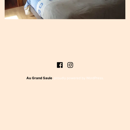
Navigation
de
Facebook
Instagram
l’article
Au Grand Saule
,
proudly powered by WordPress
.