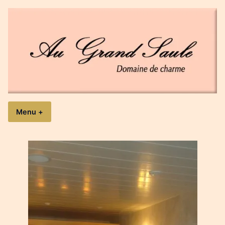
Accéder
au
contenu
Au Grand Saule
Domaine de charme
Menu
+
expanded
collapsed