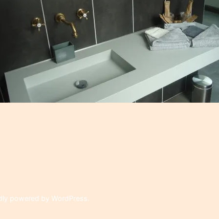
on
dly powered by WordPress
.