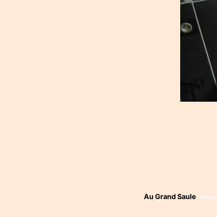
Navigati
de
l’article
Au Grand Saule
,
prou