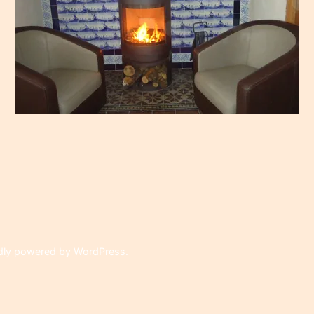
on
dly powered by WordPress
.