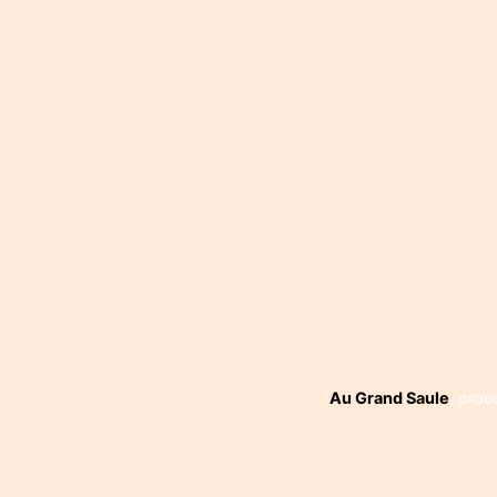
Navigati
de
l’article
Au Grand Saule
,
prou