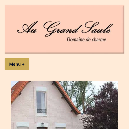
Accéder
au
contenu
Au Grand Saule
Domaine de charme
Menu
+
expanded
collapsed