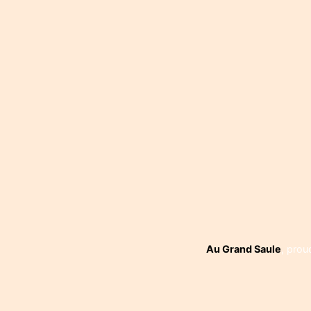
Navigati
de
l’article
Au Grand Saule
,
prou