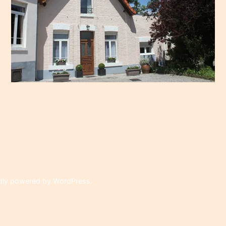
on
dly powered by WordPress
.