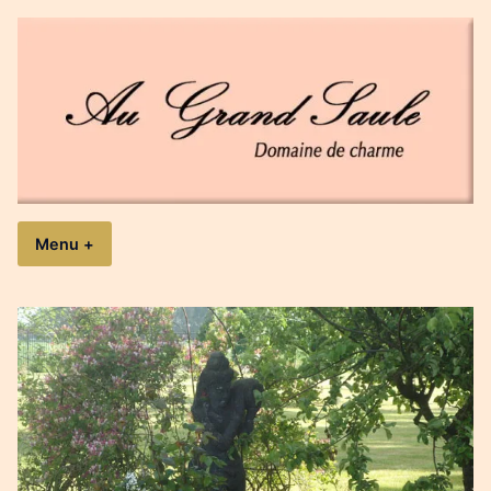
Accéder
au
contenu
Au Grand Saule
Domaine de charme
Menu
+
expanded
collapsed