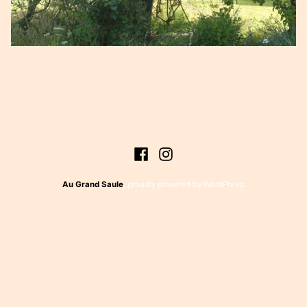
Navigation
de
Facebook
Instagram
l’article
Au Grand Saule
,
proudly powered by WordPress
.