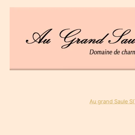
Accéder
au
contenu
Domaine de charme
Au Grand Saule
Au grand Saule 