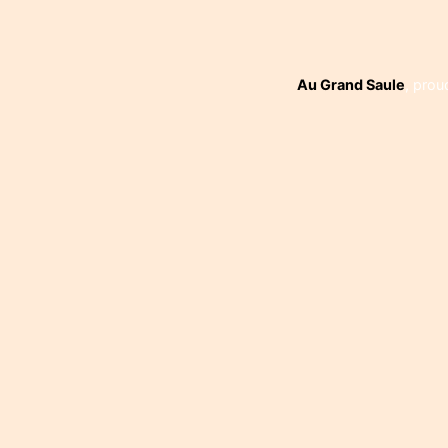
Navigati
de
l’article
Au Grand Saule
,
prou