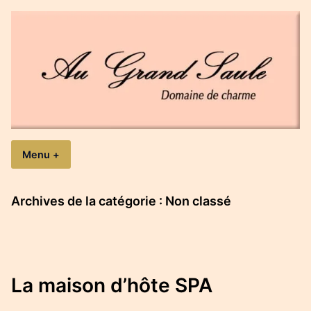
Accéder
au
contenu
Au Grand Saule
Domaine de charme
Menu
+
expanded
collapsed
Archives de la catégorie :
Non classé
La maison d’hôte SPA