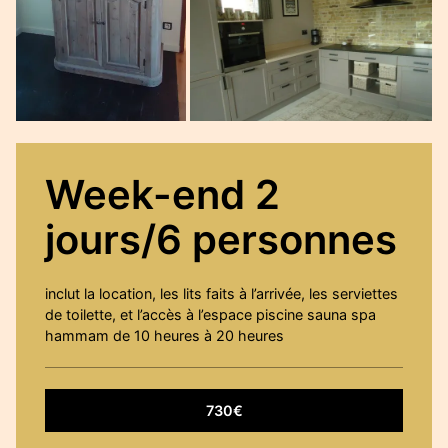
Week-end 2
jours/6 personnes
inclut la location, les lits faits à l’arrivée, les serviettes
de toilette, et l’accès à l’espace piscine sauna spa
hammam de 10 heures à 20 heures
730€